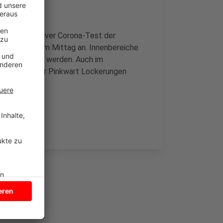
nd ein negativer Corona-Test der
s Pinkwart am Mittag an. Innenbereiche
eder geöffnet werden. Auch im
schaftsminister Pinkwart Lockerungen