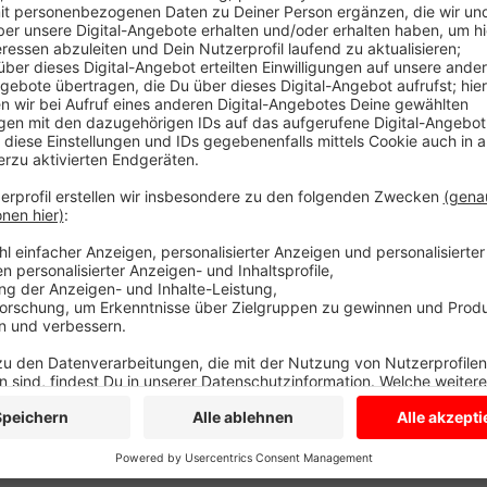
Anzeige
Voraussetzungen seien eine verminderte Gästezahl u
Besucher, kündigte NRW-Wirtschaftsminister Andrea
dürften entsprechend ab einer Inzidenz unter 50 wi
Einzelhandel, der Kultur und im Sport sind laut Wirt
vorgesehen.
Anzeige