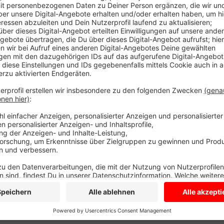
Das sieht nicht schön aus und ist alles andere als um
Klimaforum und fragt, was das soll! Es geht um sechs
gesund gewesen. Warum mussten sie weichen? Wir ha
Wo die Bäume standen, soll künftig die Zufahrt zu e
Wohnmobile sein. Derzeit arbeitet sie noch an dem
handelt es sich aber nur um eine reine Formsache. In
großen Parkplatz sein. In einem ersten Schritt solle
geplant ist er für insgesamt 50 Mobile. Die Stadt g
zur Sommersaison an den Start geht. Urlaub mit dem 
Projekt soll mehr Touristen bringen.
Die Stadt will neue Bäume in dem Bereich pflanzen.
Anzeige