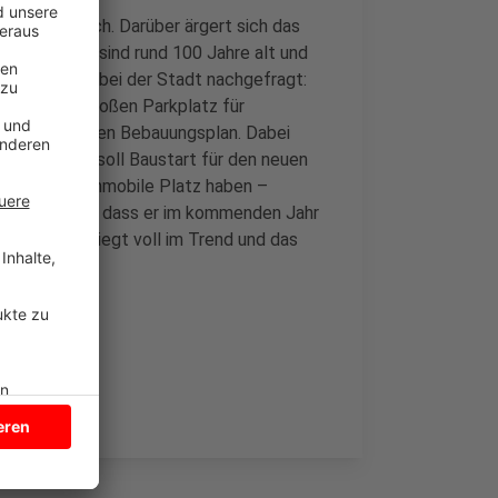
weltfreundlich. Darüber ärgert sich das
 Bäume, sie sind rund 100 Jahre alt und
ben für Sie bei der Stadt nachgefragt:
inem neuen großen Parkplatz für
 entsprechenden Bebauungsplan. Dabei
 diesem Jahr soll Baustart für den neuen
n hier 30 Wohnmobile Platz haben –
eht davon aus, dass er im kommenden Jahr
Wohnmobil liegt voll im Trend und das