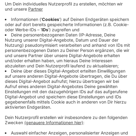
Heute gibt die Stadt einen Zwischenstand zu den
Plänen. Sie hat Probleme ein passendes Planungsbüro
zu finden. Experten, die sich mit Bikeparks auskennen,
seien rar. Die Stadt Olfen will aber dran bleiben und die
Pläne weiter vorantreiben. Zuletzt hatte sie sich
verschiedene fertige Bikeparks angeschaut. Zum
Beispiel den in Lüdinghausen. Er könnte als Vorbild
dienen.
Anzeige
Anzeige