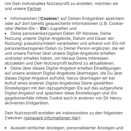
Sie beteiligen sich an einem Demonstrationszug. Er
startet um 16 Uhr am Olfener Stadtpark gegenüber
dem Marienheim in der Oststraße und endet mit einer
Kundgebung auf dem Marktplatz. Die Organisatoren
rechnen mit mehreren hundert Teilnehmern. In einer
Woche gibt es eine ähnliche Demo in Billerbeck.
Anzeige
Anzeige