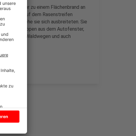
ner Feuerwehr zu einem Flächenbrand an
zwei Stellen auf dem Rasenstreifen
echtzeitig, ehe sie sich ausbreiteten. Sie
limmenden Kippen aus dem Autofenster,
auf Feld- und Waldwegen und auch