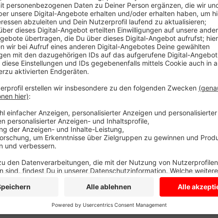
Die Brandgefahr ist groß. Am Abend musste die Olfe
der B 236, das ist die Selmer Straße ausrücken. An 
brannte es. Die Feuerwehrleute löschten die Brände r
warnen nochmals heute Morgen: Werfen Sie keine g
parken Sie möglichst nicht mit heißem Katalysator 
Scherben wirken in der Sonne wie Brenngläser.
Anzeige