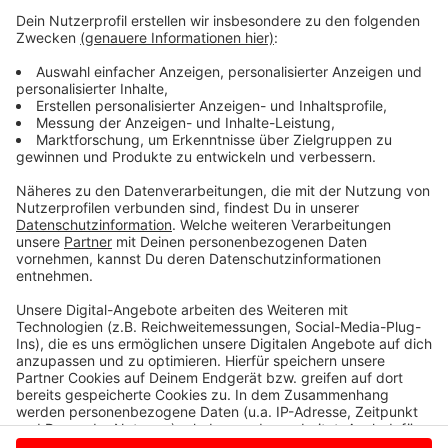
Rechenanlage, die größere Äste, Fische und sperrigen
Abfall auffängt. Dann stehen noch Restarbeiten an.
Der Zeitplan verschiebt sich leicht nach hinten: Die
Wirtschaftsbetriebe gehen davon aus, dass die Anlage
im Spätsommer oder Frühherbst des kommenden
Jahres in Betrieb geht. Für umfangreichere Arbeiten an
der Füchtelner Mühle im Frühjahr, ist es nötig, die
angrenzende Kökelsumer Straße zu sperren. Sobald
das der Fall ist, hören Sie es hier, bei Radio Kiepenkerl.
Anzeige
Anzeige