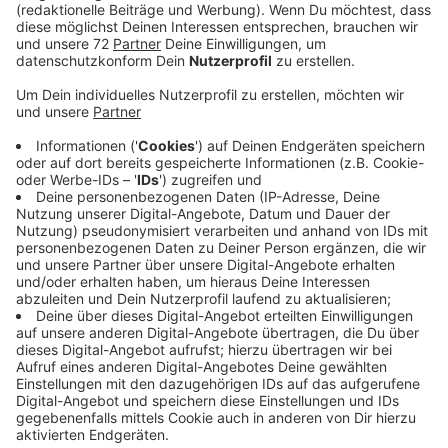
Arbeiten.
Veröffentlicht:
Montag, 02.12.2024 15:25
Anzeige
Für die neue Rechenanlage und weitere Arbeiten
liegen mittlerweile Angebote von Firmen vor. Heute
Abend, bei der Aufsichtsratssitzung der
Wirtschaftsbetriebe fallen die Entscheidungen.
Anfang des kommenden Jahres geht es weiter an der
Füchtelner Mühle. Eine Werkstatt in Karlsruhe ist
gerade dabei, die Turbine zu modernisieren. Das große
aber: Spezialbauteile sind nötig und noch ist offen, ob
sie rechtzeitig geliefert werden. Klappt alles, soll der
Einbau im Januar erfolgen. Im März dann, wenn das
Wetter es zulässt, erfolgt der Einbau der