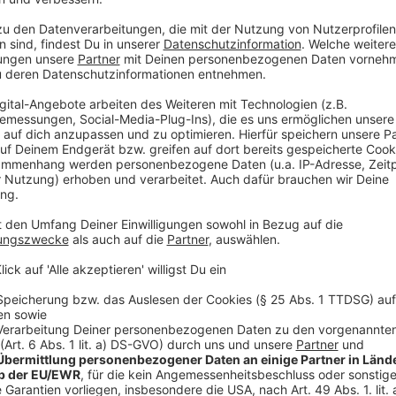
Anzeige
Ob das mit den Corona-Regeln funktioniert, hat das
herausgefunden. Die Rutsche zum Beispiel, die war f
mit dem Sicherheits-Abstand zwischen den Badegästen
Rutschen flach.
Beim Sprungturm und beim Kleinkinderbecken war das 
Regeln beim Anstellen und beim Plantschen gehalte
Anzeige
Die letzten Badetage in den Freibädern im 
Anzeige
Im Kreis haben neben dem Naturbad Olfen noch vier 