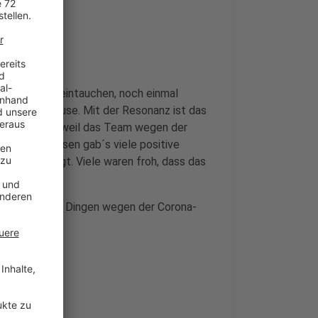
einmal tief eintauchen, noch einmal
der Winterpause. Mit der Resonanz ist das
ar deswegen, weil das Team wegen der
e. Stattdessen gab´s viele positive
herin gesagt. Viele waren froh, dass das
und vor allen Dingen wegen der Corona-