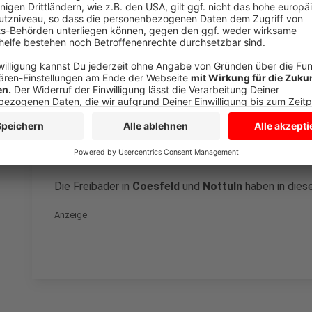
Badetage der Freibäder im Kreis sehen Sie hier in der
Billerbeck:
20. September (Sonntag), bei schönem We
Hundeschwimmen am 27. September (Sonntag)
Dülmen:
24. Oktober (Ende der Herbstferien), wenn
Havixbeck:
13. September (Sonntag); Hundeschwim
Olfen:
heute (6. September)
Senden:
30. September (Mittwoch)
Die Freibäder in
Coesfeld
und
Nottuln
haben in dies
Anzeige