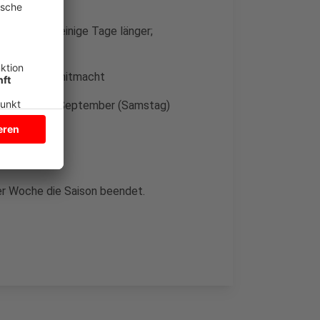
 Übersicht:
tter noch einige Tage länger;
 das Wetter mitmacht
men am 19. September (Samstag)
er Woche die Saison beendet.