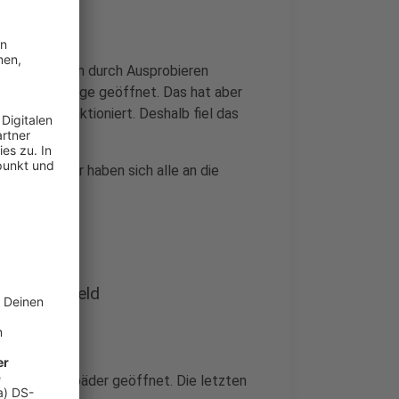
 Naturbad auch durch Ausprobieren
ür ein paar Tage geöffnet. Das hat aber
 nicht funktioniert. Deshalb fiel das
anders. Hier haben sich alle an die
n.
Kreis Coesfeld
weitere Freibäder geöffnet. Die letzten