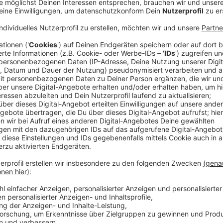
Wenig Stress, viele positive Rückmeldungen
Anzeige
Noch einmal vom Sprungturm runter ins Wasser, noch 
Bahnen ziehen: Das geht heute zum letzten Mal vor 
Naturbad zufrieden und positiv überrascht - und zw
Corona-Pandemie mit mehr Konflikten gerechnet hatt
Rückmeldungen von den Besuchern, hat mir eine Sprec
Naturbad überhaupt geöffnet war.
Unter dem Strich waren es aber wegen des Wetters 
Regeln weniger Besucher als sonst.
Anzeige
Ausprobieren, ausprobieren, ausprobieren