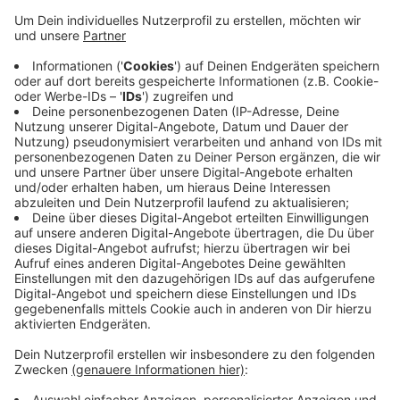
Veröffentlicht:
Freitag, 06.12.2019 17:43
Anzeige
Sie hat heute den Termin für einen Infoabend
festgelegt. Es geht darum zu klören, wo und wie groß
eine solche Fläche sein soll und was sich Interessierte
wünschen. Der Infoabend ist am kommenden
Donnerstag um 17.30 Uhr im Bürgerhaus in Olfen. In
Billerbeck und Lüdinghausen laufen ebenfalls
Planungen für eine solche Hundewiese.
Anzeige