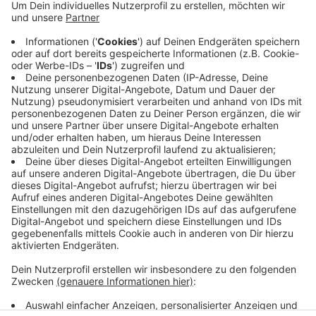
Anzeige
Als weiteren Grund nennt sie heute die Kosten vor
dem Hintergrund knapper Kassen. Die Stadt setzt
darauf, dass Olfener freiwillig umdenken und der
Umwelt zuliebe das Böllern reduzieren oder es ganz
lassen. Das bedeute weniger Feinstaub in der Luft,
weniger Müll und weniger Lärm.
Anzeige
Anzeige