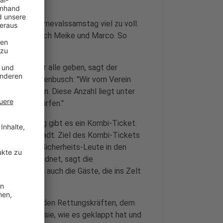
er und am Karnevalssamstag viel zu voll.
h sehen es auch Meike und Marco. So
sfreiheit für alle geben, sagt der
Matthias Kortenbusch: "Wir vom Verein
kaufen können. Diese Anzahl liegt unter
 reinlassen dürfen."
vals-Samstag gibt es ein Kombi-Ticket.
n der Innenstadt. Ziel des Kombi-Tickets
ien rund 30 Sicherheits-Leute in den
Olfen angeordnet, sagt die
zum Beispiel auch die Gäste, die ins Zelt
ellschaft mit den Rettungskräften, dem
esprechen sie, wie es geklappt hat und