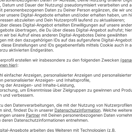
Für Birthe beispielsweise waren die Zelte an Altweib
Es war ein totales Geschubse und Gedrängel. Ähnlic
macht das Feiern einfach keinen Spaß mehr.
Aber eigentlich dürfte es noch ausreichend Bewegung
Präsident der Olfener Karnevalsgesellschaft KITT, 
haben auf 150 Tickets verzichtet, die wir hätten ver
der zulässigen Anzahl, die wir in die Festzelte hätten
Für die Zeltpartys an Weiberfastnacht und am Karne
Mit dem können die Karnevalisten in die zwei Zelte i
sei, die Besucherströme auszugleichen. Außerdem se
Zelten unterwegs. Das seien mehr als von der Stadt 
Karnevalsgesellschaft. Die Sicherheits-Leute zählen 
gehen.
Nach der Karnevalszeit setzt sich die Karnevalsges
Ordnungsamt und der Polizei zusammen. Gemeinsam b