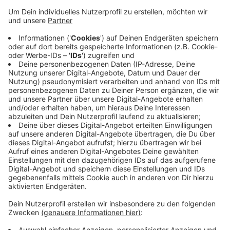
Anzeige
Die Pläne hatte die Stadt vorher auch Anwohnern bei
einem Vororttermin vorgestellt und mit Ihnen
besprochen. Die schon erneuerte Doppelschaukel, das
Trampolin und das Dreifachreck bleiben erhalten. Die
Spielgeräte befinden sich noch in einem guten
Zustand. Für die neuen Spielgeräte schreibt die Stadt
jetzt einen Auftrag aus - der Bauausschuss soll dann
zeitnah den Auftrag an eine Fachfirma vergeben.
Anzeige