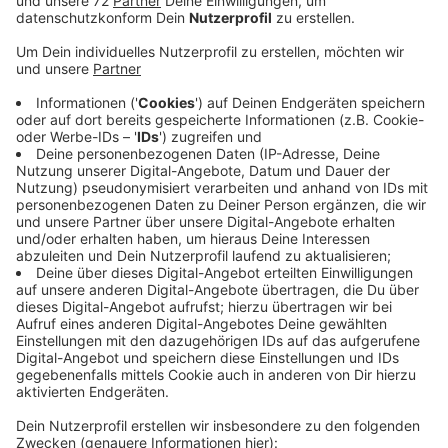
Veröffentlicht:
Dienstag, 07.07.2026 11:37
Anzeige
Die Olfenerin bemerkte aber trotzdem, dass ein
weiterer Mann in ihre Tasche griff. Sie schrie um Hilfe -
die Männer flüchteten. Wie die beiden unbekannten
Tatverdächtigen aussehen:
1. Person (mit Klemmbrett) -Männlich -Ca. 170cm -
Kräftige Statur -Südeuropäisches Aussehen -Dunkle,
lockige Haare -Schwarzer Bart
2. Person -Männlich -Ca. 180cm -Schlanke Statur -
Südeuropäisches Aussehen -Weißes T-Shirt
Zeugenhinweise nimmt die Polizei Lüdinghausen unter
der Nummer 02591-793711 entgegen.