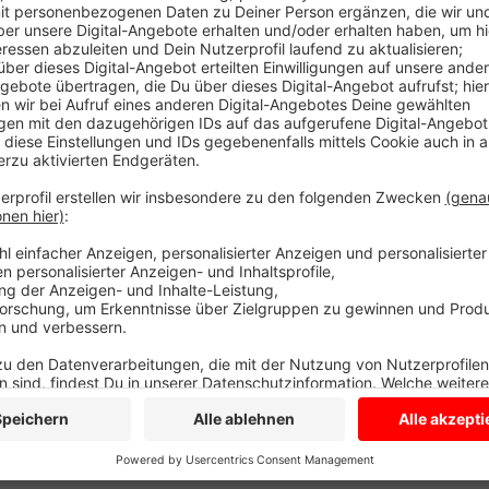
Der Landesbetrieb Straßenbau übt hier verschiedene 
Feuer und einen Unfall. Damit will er gemeinsam mit 
Rettungsdienst und der Stadt unter realen Bedingung
bleibt bis ca. 21 Uhr gesperrt.
Anzeige