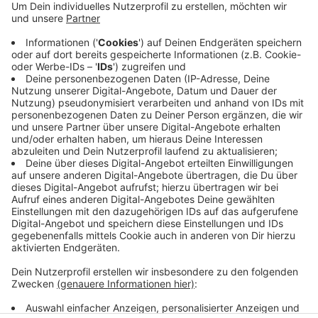
eine ausgewiesene Expertin zu Wort. Anschließend
findet ein offener Austausch statt, unter anderem
zu ganz persönlichen Müllvermeidungsstrategien
oder sinnvollen Plastikalternativen. Die Anmeldung
und der Erhalt der Zugangsdaten erfolgt
HIER
.
Veröffentlicht:
Montag, 30.08.2021 10:44
Anzeige
Anzeige