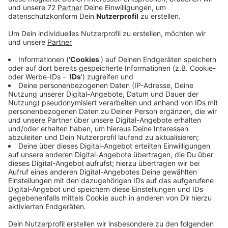
Anzeige
Auf einer Bürgerversammlung will sie heute mit Ihnen
über Ideen aus einer Online-Umfrage diskutieren. Ein
Vorschlag sind grüne Inseln mit Büschen, Bäumen und
Kräuterbeeten. Außerdem sollte sich die Sicherheit für
Fahrradfahrer und Fußgänger vorrangig, aber auch für
Autofahrer verbessern. Im Bereich der Holtwicker
Straße soll auf Tempo 30, im Bereich der Kirche
Schrittgeschwindigkeit gelten. Positiver Nebeneffekt
wäre weniger Lärm. Dazu würde auch ein spezieller
Fahrbahnbelag, sogenannter Flüsterasphalt verhelfen.
Ein großes Problem sind weiterhin die Lastwagen, die
durch Osterwick brettern. Obwohl das eigentlich gar
nicht mehr erlaubt ist. Mehr Kontrollen müssten her
und vielleiht wäre es ja möglich, die Straße zu
verengen. Die Bürgerversammlung beginnt heute um