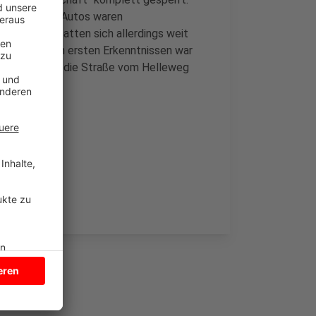
lossen. Zwei Autos waren
mmerteile hatten sich allerdings weit
llursache. Nach ersten Erkenntnissen war
ndere wollte die Straße vom Helleweg
toß.