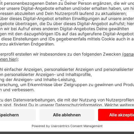
Seit ca. 14:00 Uhr sind die Aufräumarbeiten abgesch
zusammengestoßen. Niemand wurde verletzt. Die Trü
verteilt. Die Polizei ermittelt noch die genaue Unfa
ein Auto auf der Umgehungsstraße unterwegs, das a
kommend überqueren, dabei kam es zum Zusammens
Anzeige