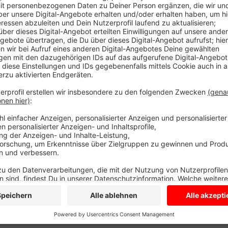
Ein Fachbüro beschäftigt sich mit Lösungen, die auf
Lastwagen von der Ortsdurchfahrt zu bekommen. Die 
Geschwindigkeit soll runter und Bäume sollen Fahre
für mehr Sicherheit. Die Gemeinde plant jetzt einen
will sie mit Interessierten die Straße entlang bummel
handeln. Das soll möglichst im Frühjahr sein, die Geme
Anzeige