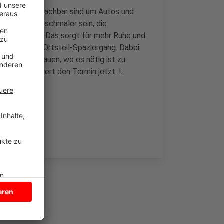
 der Straße machbar sind um Autos und
Straße soll schmaler sein, die
r ausbremsen. Das sorgt für mehr Ruhe und
 sogenannten Ortsteil-Spaziergang. Dabei
n, um zu schauen, wo es nötig ist zu
inde organisiert den Termin jetzt. l.