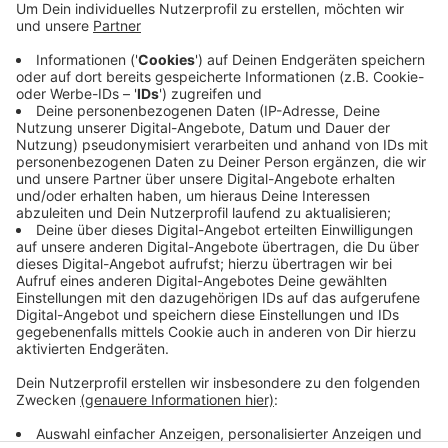
Diesesmal in Osterwick in der Straße „Zur Mühle“.
Glücklicherweise hat es keine Unfälle gegeben. Die
Polizei ermittelt. Bereits zu Beginn der Woche hatten
Unbekannte mehrere Gullydeckel in Lüdinghausen,
Seppenrade und Appelhülsen ausgehoben. Die Polizei
geht nicht davon aus, dass das miteinander
zusammenhängt, denn die Orte würden schlichtweg zu
weit auseinanderliegen,
Anzeige
Anzeige