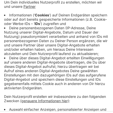
Anzeige
Der Gutachter sieht Fehler im Betrieb und im
bisherigen Verfahren. Der Kreis prüft bereits einen
Messbericht zu den Anlagen. Die Stellungnahme des
externen Gutachters fließt hier jetzt mit ein. Bis das
abgeschlossen ist, bleibt der reduzierte Nachtbetrieb
für eine der beiden Anlagen bestehen.
Anzeige
Anzeige