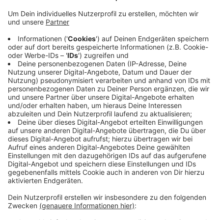
Anzeige
Ein Taxi-Unternehmen hat das Busunternehmen
Regionalverkehr Münsterland auch schon gefunden.
Das Taxi soll ab 1. Juli, also heute in genau einem
Monat, auf Bestellung fahren. Erstmal für sechs
Monate - als Test. Zur Halbzeit, also nach den ersten
drei Monaten, zieht die Gemeinde eine Bilanz.
Abschließend stellt sie alles der Politik vor und
entscheidet dann, ob und wie es mit dem neuen
Angebot weitergeht.
Anzeige