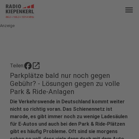
menu
Anzeige
open_in_new
Teilen:
Parkplätze bald nur noch gegen
Gebühr? - Lösungen gegen zu volle
Park & Ride-Anlagen
Die Verkehrswende in Deutschland kommt weiter
nicht so richtig voran. Das Schienennetz ist
marode, es gibt immer noch zu wenige Ladesäulen
für E-Autos und auch bei den Park & Ride-Plätzen
gibt es häufig Probleme. Oft sind sie morgens
schon so voll, dass viele dann doch mit dem Auto