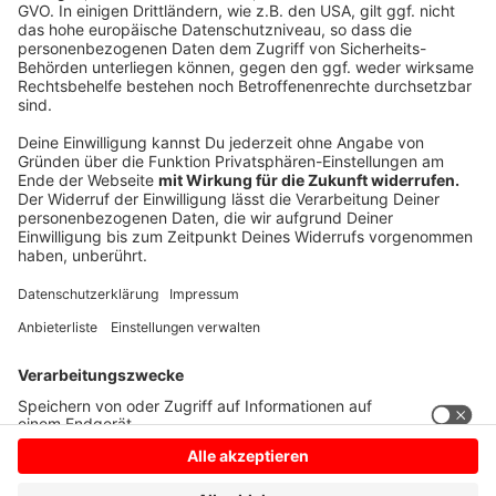
Ladesäulen auf Park & Ride-Anlagen, weil immer mehr
Leute auch ein E-Auto haben. Und ein weiteres
Verkehrsmittel kommt oft noch zu kurz, sagt Roman
Suthold. So regt er mehr Bikesharing-Stationen an den
Anlagen an. Der ADAC ist auch für mehr Kontrollen und
Videoüberwachung dort, um für ein besseres
Sicherheitsgefühl zu sorgen.
Anzeige
Anzeige
Anzeige