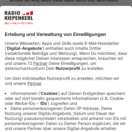
zur Arbeit fahren.
Veröffentlicht:
Dienstag, 05.03.2024 13:54
Anzeige
Park & Ride-Plätze oft nicht von Reisenden
genutzt
Anzeige
Pendler steigen häufig nur dann auf den
umweltfreundlichen Zug um, wenn es für sie dadurch
nicht umständlicher wird. Das ist aber häufig der Fall.
Zum einen, weil es noch zu wenig Park & Ride-Anlagen
gibt. Aber auch, weil viele Plätze auch einfach von
vielen Anderen genutzt werden, etwa von Anwohnern.