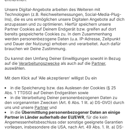
dem Zusammenhang bringt der ADAC auch nochmal
die Überwachung der Anlagen ins Spiel. So könnte man
zum Beispiel Schranken oder auch Reservierungen per
App, in der dann auch angezeigt wird, wie voll die
Anlage ist, nutzen. Oder aber auch Parkgebühren, die
an das ÖPNV-Ticket gekoppelt sind. Der ADAC
fordert außerdem, dass Park & Ride-Anlagen weiter
ausgebaut werden, besonders dort, wo sie stark
ausgelastet sind. An dem Ausbau sollen sich auch
Bahn und andere Verkehrsverbände beteiligen.
Anzeige
Mehr Ladesäulen und Bikesharing
Anzeige
Der ADAC fordert zum Beispiel auch verstärkt