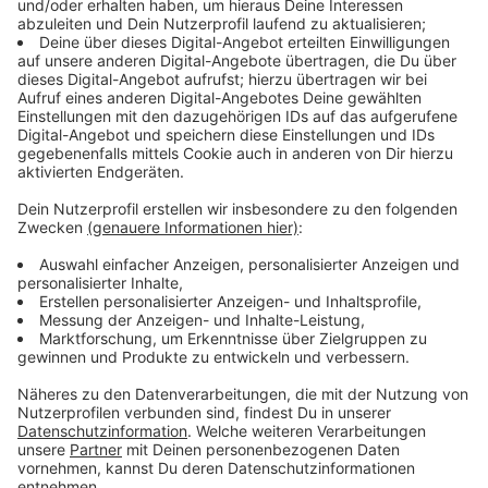
Das beobachtet auch Roman Suthold vom ADAC. Es
sei grade bei gut gelegenen Anlagen ein Glückspiel
einen Parkplatz zu bekommen. Das muss laut ADAC
besser werden.
Anzeige
NRW-Landtag beschäftigt sich mit Park &
Ride-Plätzen
Anzeige
Am Mittwoch den.3 .24 gibt es im NRW-Landtag eine
Anhörung zu dem Thema, denn auch die schwarz-grüne
Landesregierung sieht Park & Ride als wichtigen
Baustein für die Verkehrswende und fördert
entsprechende Stellplätze im ganzen Bundesland. In