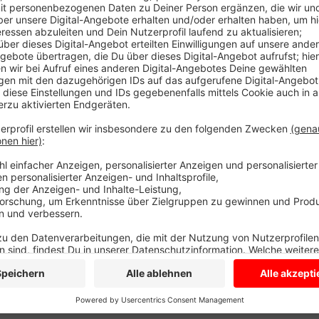
Anzeige
Bei uns im Kreis Coesfeld sind vor allem Pflegerinne
Patienten, die auffällig sind, sagt Andreas Bertling 
solchen Fällen geben seine Mitarbeiterinnen im sofo
Konsequenzen: Ein persönliches Gespräch mit dem P
die Mobile Pflege in Senden. Sie holt dann meist au
dazu, damit es ihm besonders unangenehm ist und er
von Marlies Klingenstein in Olfen schickt zu auffälli
Pflegerinnen zu schützen und Konfliktpotenzial klein 
aber generell selten im Kreis Coesfeld. In Schulungen
solchen Fällen reagieren.
Anzeige