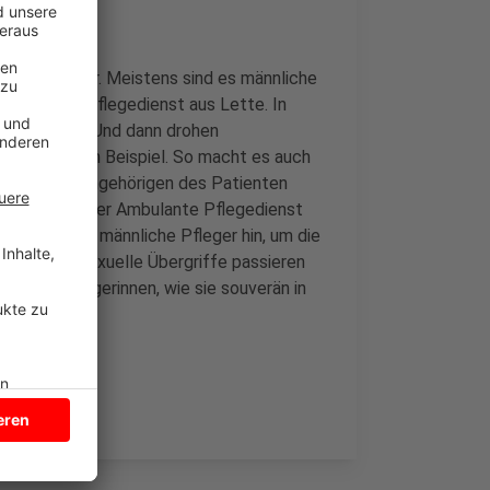
n häufig Opfer. Meistens sind es männliche
vom mobilen Pflegedienst aus Lette. In
rt Bescheid. Und dann drohen
atienten zum Beispiel. So macht es auch
ch noch die Angehörigen des Patienten
 es bereut. Der Ambulante Pflegedienst
gen Patienten männliche Pfleger hin, um die
zu halten. Sexuelle Übergriffe passieren
 lernen Pflegerinnen, wie sie souverän in