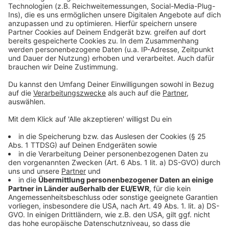
seriös. So gibt es etwa gute Bewertungen auf
externen Bewertungsseiten. Schaut man sich die
Bewertungen aber genauer an, stellt man schnell fest,
dass irgendwas komisch ist. Nutzer haben nur diese
eine Seite bewertet und Fotos wurden offenbar von
anderen Seiten übernommen. So stellte sich das Bild
von User "Jonas Kuhn", der auf "golocal.de" sehr
angetan von der Arbeit der Seite "mach-mallorca-
urlaub" war, als das eines Schweizer Manager heraus.
Anzeige
©
Screenshot
Auffällig: Alle Seiten, vor denen der VDFA aktuell warnt
sehen ähnlich aus
Anzeige