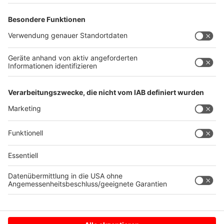
Die Kommunikation mit Anbietern sollte stets
über deren Webseite und nicht über
beispielsweise Whatsapp laufen.
Die Verbraucherzentrale bietet den
"Fakeshop-
Finder"
kostenlos an. Hier kann man sich
anschauen, ob bestimmte Seiten tatsächlich
vertrauenswürdig sind oder eben nicht.
Autor: Joachim Schultheis
Anzeige
Anzeige