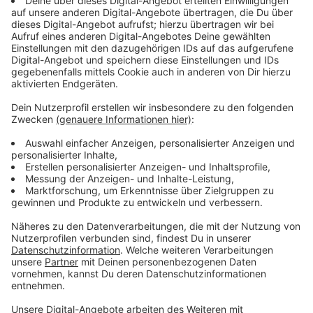
Schon seit über einem Jahr warnt der Verband
Deutscher Ferienhausagenturen vor
einer ganzen
Reihe von Seiten
, die Urlaubsschnäppchen-Jäger um
ihr Geld bringen. Die Masche ist dabei immer gleich.
Ferienhäuser werden vergleichsweise günstig
angeboten, außerdem sollen Kundinnen und Kunden
Extra-Rabatt erhalten, wenn der gesamte
Buchungspreis vorab schon bezahlt wird. Sobald das
Geld überwiesen wurde, erhält der Kunde durch die
Agentur eine Stornierung, so der VDFA. Das Geld wird
im Anschluss aber nicht erstattet und die
Ansprechpartner seien nicht mehr erreichbar.
Der VDFA rät Verbrauchern vor Buchungen über diese
Webseiten dringend ab." Diese Seiten können bei
Suchanfragen auf Google oder anderen Maschinen
auch auftauchen und erscheinen auf den ersten Blick