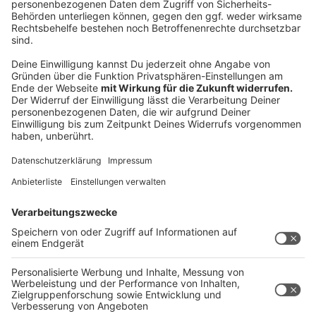
Verbraucherzentrale rät zu Vorsicht
Anzeige
Wir haben dazu mit Rechtsexpertin Iwona Husemann
von der
NRW-Verbraucherzentrale
gefragt, auf was
man achten sollte. Hier sind die wichtigsten Punkte
zusammengefasst:
Schauen, ob die jeweilige Seite ein Impressum
angibt. Dazu sind gewerbliche Anbieter in
Deutschland verpflichtet.
Der vermeintliche Sitz der Ferienwohnung sollte
durch Suchmaschinen überprüft werden.
Wenn Gütesiegel auf Buchungsseiten aufgeführt
werden, sollten diese auf ihre Richtigkeit des
Zertifikats kontrolliert werden.