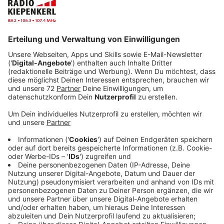
Anzeige
Booking.com ist sich der Phishing-Gefahr bewusst und
warnt auf seiner Webseite eindringlich davor,
persönliche Daten preiszugeben. Das Unternehmen
betont, dass Mitarbeiter niemals nach vertraulichen
Informationen wie Passwörtern oder
Kreditkartennummern fragen würden. T
obias
Warnecke vom deutschen Hotelverband
bestätigt die
Problematik: "Im letzten Jahr wurden allein in
Deutschland von über 100 Hotels Phishing-Angriffe
gemeldet."
Anzeige
Betrugsseiten locken mit günstigen Preisen
Anzeige