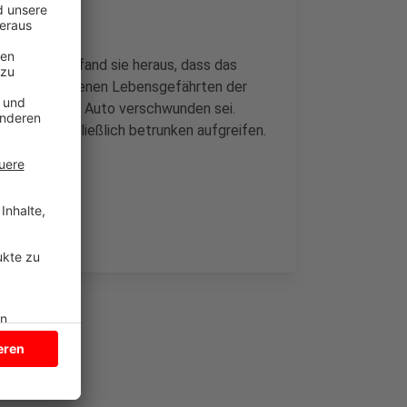
r. Außerdem fand sie heraus, dass das
s von dem eigenen Lebensgefährten der
ätte, dass das Auto verschwunden sei.
onnte sie schließlich betrunken aufgreifen.
i ermittelt.