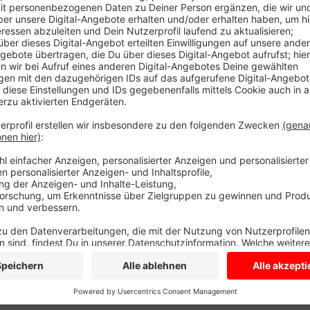
Anzeige
Die Polizei fahndete mit einem Hubschrauber nach ih
Auto als gestohlen gemeldet worden war. Allerding
Frau. Er gab an, dass seine Frau ihm selbst gesagt h
Daraufhin hatte sie das Haus verlassen. Die Polizei k
Sie bestreitet das Auto gefahren zu haben. Die Polize
Anzeige