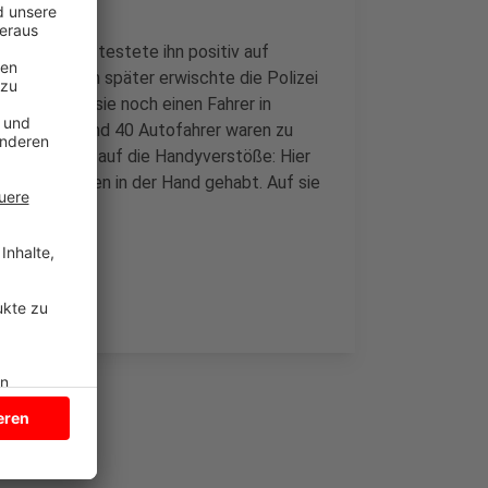
. Die Polizei testete ihn positiv auf
 zwei Stunden später erwischte die Polizei
 erwischte sie noch einen Fahrer in
s war. Und rund 40 Autofahrer waren zu
auen wir noch auf die Handyverstöße: Hier
dy beim Fahren in der Hand gehabt. Auf sie