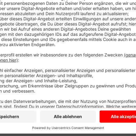
Einen Fahrer aus Holland hat sie in Billerbeck erwischt
Cannabis und verboten ihm die Weiterfahrt. Aber nur
ihn schon wieder am Steuer. Das wird teuer. Außerdem
Nottuln, der ohne gültigen Fahrzeugschein unterweg
schnell, unter anderem auf der B 525 bei Goxel. Sch
haben sich rund 20 nicht daran gehalten und das Han
kommt ein Bußgeld zu.
Anzeige