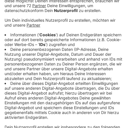
Anzeige
Es sind sehr viele Hinweise von Fans eingegangen. Der
Mann hat ein auffälliges Gesichtstattoo und das sei
vielen Fans am vergangenen Sonntag im Stadion
aufgefallen. Die Polizei hat den Familienvater
zunächst festgenommen - er leistete keinen
Widerstand, äußerte sich bisher aber nicht zur Tat. Der
Mann soll beim Regionalligaspiel vergangenen Sonntag
in Essen einen Böller aus dem Essener Fanblock direkt
neben einige Preußen-Auswechselspieler geworfen
haben. Zwei Spieler und ein Trainer wurden durch die
Explosion verletzt. Der Beschuldigte ist erstmal
wieder frei, muss sich aber täglich melden. Gegen ihn
laufen jetzt Ermittlungen wegen gefährlicher
Körperverletzung und Herbeiführens einer
Sprengstoffexplosion. Er hat ein bundesweites Verbot