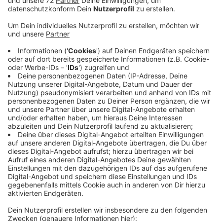
Anzeige
Sonja beispielsweise hatte seit Freitag kein Netz, bei
Patrick beschwerte sich, dass er schon seit Wochen
Probleme hat - und Lara schreibt: In Capelle sei es
genauso. Wir haben bei der Telekom nachgefragt. Und
die sagt: Ursache für die Probleme in Südkirchen sei
ein Softwarefehler gewesen. Techniker hätten den
jetzt aber gefunden und das System neu gestartet.
Spätestens heute sollten Telekomkunden in
Südkirchen wieder ohne lästige Aussetzer mit dem
Handy telefonieren können. Auch der Netzausfall in
Capelle soll erledigt sein. Dafür gab es einen anderen
Grund. Die Telekom hat hier Technik erneuert. Die
Arbeiten sind abgeschlossen. Also Telekom-Kunden in
Südkirchen und Capelle sollten jetzt wieder
problemlos mit dem Handy telefonieren können