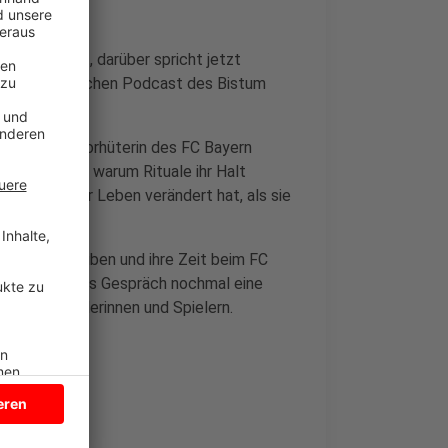
llerin steckt, darüber spricht jetzt
 sehr persönlichen Podcast des Bistum
e ehemalige Torhüterin des FC Bayern
t umgeht und warum Rituale ihr Halt
 wie sich ihr Leben verändert hat, als sie
ußball, Glauben und ihre Zeit beim FC
l-WM zeigt das Gespräch nochmal eine
er den Spielerinnen und Spielern.