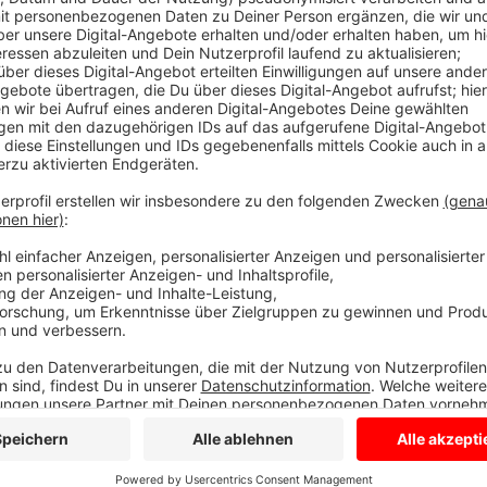
Wie viel aber wirklich hinter dem Leben als Profifußba
Nationaltorhüterin Mala Grohs aus Münster in einem
Münster.
In der neuen Folge von „kannste glauben“ erzählt di
München, wie sie mit Druck und Fehlern im Profispor
geben. Außerdem spricht die 24-Jährige offen darüber,
Anfang 20 die Diagnose Krebs bekam.
Im Podcast geht es außerdem um Teamgeist, Frauenf
Bayern. Gerade mit Blick auf die anstehende Fußbal
andere Seite des Sports — nämlich die Menschen hint
Den Podcast mit Mala Grohs gibt’s
HIER!
Anzeige