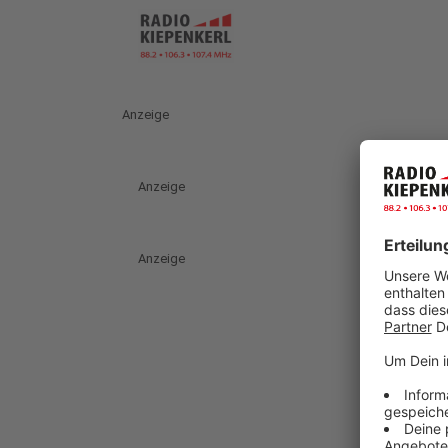
Anzeige
Anzeige
Anzeige