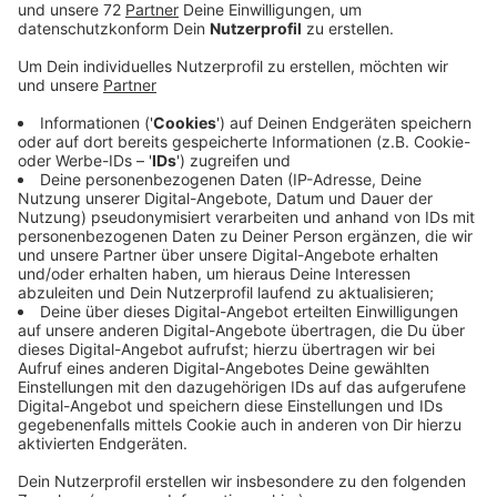
Veröffentlicht:
Dienstag, 12.03.2024 07:15
Anzeige
Die Bahn hat sich bei Radio Kiepenkerl-Hörer Pascal
gemeldet. Er war Ende Februar mit einer falsch
gestempelten Fahrkarte in den Zug gestiegen und
sollte ein Bußgeld von 60 Euro zahlen. Nach unserem
ersten Eingreifen hieß es - erledigt! Das Bußgeld für
Pascal entfällt. Jetzt, knapp zwei Wochen später, hat
Pascal einen Brief von der Bahn bekommen:
Kontrolleure hätten keinen Fehler an dem Automaten
festgestellt. Deshalb müsse er den Fahrpreis von 6,10
€ nachbezahlen. So geht´s nicht! Wir haben nochmal
bei der Bahn nachgefragt. Und die rudert zurück: Es
handele sich um ein Versehen.