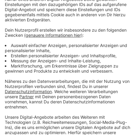
Momente verbindet ihr mit diesen Songs? Ist
vielleicht euer Kennenlernsong dabei und wie hört ihr
ihn heute?
Radio Mixtape
ist wie ein Lieblings-Mixtape,
mit persönlich zusammengestellten Songs. Weil
Erinnerungen keinen Algorithmus brauchen.
Anzeige
Diese Stimmen hört ihr bei Radio Mixtape
Anzeige
Anzeige
Hier wartet der Soundtrack deines Lebens
Anzeige