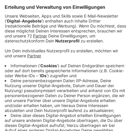
Erinnerungen stecken. Radio Mixtape klingt wie
früher - aber nicht von gestern. "
Veröffentlicht:
Mittwoch, 22.10.2025 16:51
Anzeige
Das ist der Soundtrack deines Lebens
Anzeige
Ab sofort haben die NRW-Lokalradios ein ganz neues
Angebot für euch.
Radio Mixtape
läuft auf DAB+ in
NRW, im Web und über die Radio Mixtape App. Wir
spielen euch echte Schätze von den 60ern bis in die
90er Jahre. Und natürlich möchten wir die Geschichten
zu euren Lieblingssongs hören. Welche besonderen