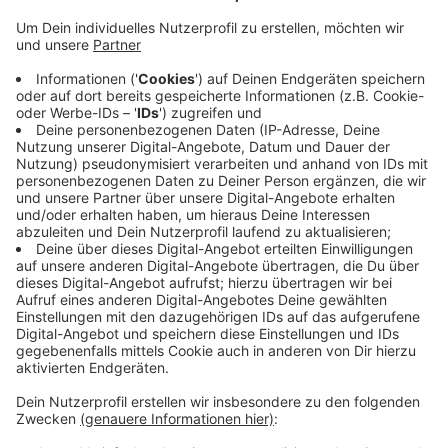
Veröffentlicht:
Montag, 28.03.2022 12:37
Anzeige
Gegen Mitternacht fuhr ein Autofahrer unter einen
Gefahrguttransporter. Ein Feuer entzündete sich, der
Lastwagen und das Auto brannten komplett aus. Der
Autofahrer wurde lebensgefährlich verletzt. In das
Stauende bei Reken war heute Morgen ein
Lastwagenfahrer gerast. Er starb eingeklemmt in
seinem Führerhaus. Die Polizei ermittelt noch
abschliessend die genaue Ursache.
Anzeige