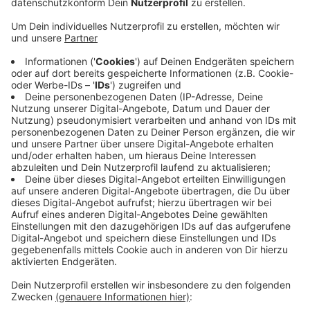
Veröffentlicht:
Freitag, 31.05.2019 13:15
Anzeige
Eine Gruppe von 12 Radfahrern musste deswegen
haarscharf abbremsen, um ihn nicht umzufahren. Eine
Radfahrerin aus der Gruppe stürzte bei dem
Bremsversuch aber und verletzte sich schwer. Dabei
hatte sie noch Riesenglück, weil sie einen Helm trug,
um dem sie auf dem Asphalt aufschlug. Der Helm
zerbrach, offensichtliche Kopfverletzungen erlitt sie
aber nicht. Dennoch musste ein Rettungshubschrauber
sie in eine Klinik fliegen.
Anzeige