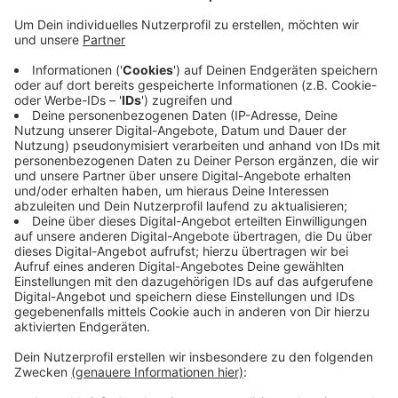
Anzeige
Unter den Junioren sind sie Vize-Europameister in der
Gesamtwertung - hinter Italien. Marco Hetfeld
sicherte sich gleich mehrere Goldmedaillen, unter
anderem in der gemischten Staffel und beim 100
Meter Retten mit Flossen. Andrea Eling belegte bei
den Disziplinen unter freiem Himmel zweimal den
dritten und einmal den zweiten Platz. Bei den
Wettkämpfen müssen die Rettungsschwimmer unter
anderem bestimmte Rettungssituationen simulieren.
Anzeige