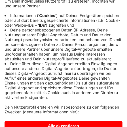
Die Kreisstraße zwischen Buldern und der Bauerschaft
Daldrup war danach gesperrt. Auf der Strecke
Münster-Dülmen-Ruhrgebiet mussten die Züge in dem
Bereich auf Sicht - also deutlich langsamer als üblich -
fahren. Jetzt läuft es auf der Straße und der Schiene
wieder wie gewohnt.
Anzeige
Anzeige