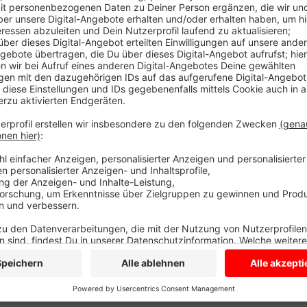
Die Baustellenampel im Bereich der Schulstraße ist 
Sie lästige Wartezeiten weg. Die Straße war wegen 
Haus halbseitig gesperrt. Arbeiter sind mit dem Asph
schneller fertig geworden. Ursprünglich war die St
wieder alles freigeben zu können.
Anzeige