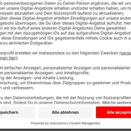
Der Radfahrer war stark betrunken gestürzt. Die Po
mit dem Schützenfest in Rorup steht. Der Radfahrer
aber nicht. Für den Einsatz des Hubschraubers muss
Darup und Lette bis kurz vorm Ortseingang nach Ror
Anzeige