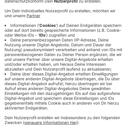
Die Radio Kiepenkerl-Hörerinnen Sandra und Gina aus
Osterwick wundern sich. Wir haben den zuständigen
Landesbetrieb Straßen angesprochen. Es gab noch
Restarbeiten zu erledigen. Darum hat der
Landesbetrieb die Tempo 50 Schilder zunächst
stehen lassen. Nun steht die nächst Phase an. Auf der
Straße ist neue Asphaltschicht. Die Autos und LKW
fahren davon den obersten Film ab. So lange gilt
Tempo 70. Der Landesbetrieb checkt dann noch mal,
ob der Asphalt gut griffig ist. Wenn alles ok ist, gilt
wieder Tempo 100. Also, bald verschwinden die
Temposchilder an der frisch sanierten Landstraße
zwischen Rorup und Billerbeck.
Anzeige