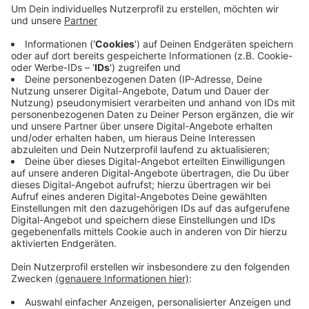
Die ernüchternde Bilanz nach fast drei Jahren sind
gerade einmal 8 ausgegebene Karten. Ehrenamtliche
bekommen damit Rabatte in Geschäften und
Freizeiteinrichtungen. Die Gemeinde erklärt das
geringe Interesse unter anderem damit, dass sie das
Ehrenamt schon auf vielen anderen Wegen
unterstützt. Durch Zuschüsse, den Ehrenamts- und
den Heimatpreis zum Beispiel. Außerdem müssen
Ehrenamtliche sich für die Karte mindestens fünf
Stunden pro Woche engagieren. Eine hohe Hürde.
Anzeige
Anzeige