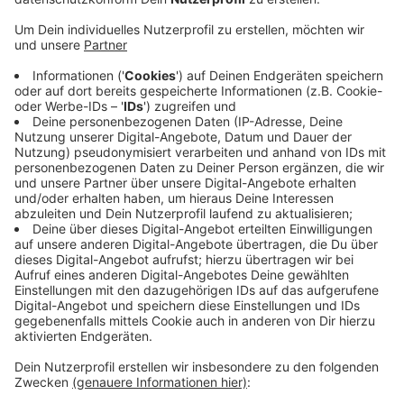
Die Gemeinde hat heute den aktuellen Stadt
vorgestellt. Am weitesten sind die Pläne für
Osterwick. Der Bauantrag für einen Anbau an die
Wache ist unterschriftsreif. Das Nachbargrundstück
ist schon gekauft. Noch im Winter schiebt die
Gemeinde die Firmensuche an. Baustart ist im Laufe
des kommenden Jahres. Auch in Darfeld entsteht ein
Anbau auf einem Nachbargrundstück. Die Gemeinde
erarbeitet den Bauantrag gerade. Schauen wir noch
nach Holtwick. Hier soll es eine komplett neue Wache
geben. Einen Standort hat die Gemeinde im Blick. Den
will sie dem Rat Anfang Dezember vorstelle.
Anzeige