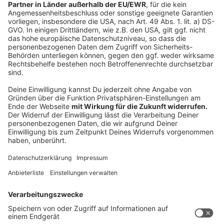
bis 17-Jährigen im Auftrag der Landesanstalt für
Medien NRW
zeigt. Wie eine kindgerechte Aufklärung
funktioniert und was Eltern konkret tun können, war
das Thema der zweiten Gesprächsrunde des Abends
mit Carsten Müller , Sexualtherapeut und Autor,
Medienscouts der Gesamtschule Borbeck in Essen
und Nadine Eikenbusch , Leiterin des Teams
Prävention in der Abteilung Medienorientierung der
Landesanstalt für Medien NRW. So sei wichtig, dass
Eltern frühzeitig das Gespräch mit ihren Kindern
suchten, auch wenn diese sich scheinbar noch nicht für
solche Inhalte interessieren.
Anzeige
Zwei wichtige Botschaften an die Kinder
Anzeige