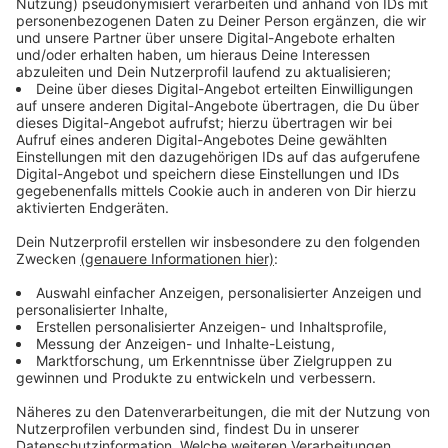
Anbieter vorgehen können, die gegen die
Bestimmungen des Jugendmedienschutz-
Staatsvertrags verstoßen", so
Nathanael Liminski
,
Minister für Bundes- und Europaangelegenheiten.
"Noch sind jugendgefährdende Inhalte durch zwei
Klicks im Internet zu erreichen. Es ist keine gute Idee,
sich der Hoffnung hinzugeben, dass das eigene Kind
schon irgendwie an diesen Inhalten vorbeikommt. Das
tut es nämlich nicht", sagt Dr. Tobias Schmid, Direktor
der
Landesanstalt für Medien NRW
.
Wir haben ein ausführliches Interview mit
Tobias
Schmid
zu dieser Thematik geführt. Das Gespräch hört
ihr an dieser Stelle.
Anzeige
José Narciandi