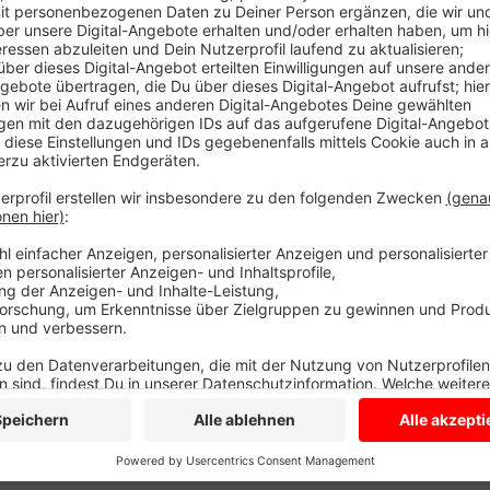
Alle Reparaturarbeiten sind abgeschlossen. Erst hat
gestreikt. In dieser Woche gab es dann erneut Pro
Gerät. Techniker haben das in Ordnung gebracht. Jetzt
ist das Hallenbad in Havixbeck wieder geöffnet.
Anzeige