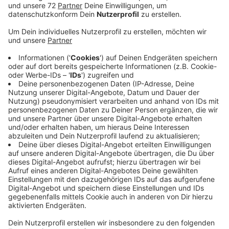
Veröffentlicht:
Dienstag, 04.02.2025 06:52
Anzeige
Bislang liegen Kaufzusagen im Wert von insgesamt
fast 59 000 Euro vor. Jetzt geht es darum auch noch
die restliche Summe zusammenzubekommen, sagt
Petra Hiller von der Genossenschaft. Ohne den
Eigenanteil und Fördergelder wäre es nicht realistisch
den nötigen Kredit von der Bank zu bekommen. Das
Team wirbt unter anderem mit Flyern um weitere
Anteile. Außerdem gibt es
HIER
auf der Homepage
jederzeit aktuelle Infos zu dem Projekt. Bis Samstag
in einer Woche (15.2.) hofft die Genossenschaft
Kaufzusagen für Anteile in der nötigen Höhe von 100
000 Euro zusammenzubekommen. Es soll einen
Dorfladen-Neubau geben, weil der Mietvertrag für die