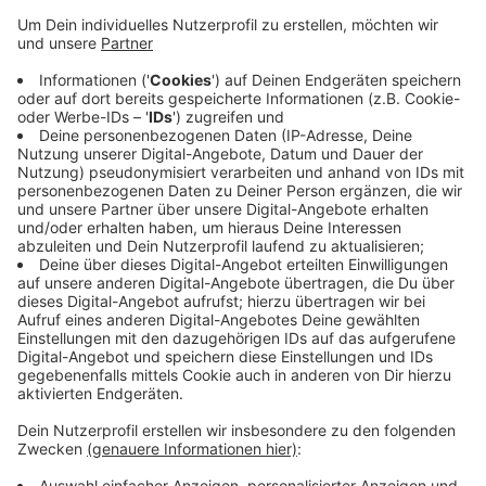
Anzeige
Ein Grundstück für den neuen Standort ist schon
gefunden. Auf einer Versammlung der
Bürgergenossenschaft geht es heute darum den
Neubau konkret zu planen. Das Team zeigt Entwürfe,
wie der neue Laden aussehen könnte. Anschließend
stimmen die Mitglieder der Dorfgenossenschaft über
das weitere Verfahren ab. Geben sie grünes Licht, dann
ist der nächste Schritt der nötige Bauantrag für den
Neubau.
Anzeige