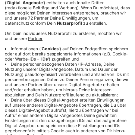
Seit zwei Wochen gilt im Kreis Coesfeld das
Kontaktverbot, um die Corona Pandemie
einzudämmen. Mitarbeiter der Ordnungsämter im Kreis
schieben dafür teilweise Überstunden, um das zu
kontrollieren Die Gemeinde Senden zieht heute eine
Bilanz, wie die Kontrollen bisher laufen. Das Ergebnis:
Daumen hoch. Zumindest im Großen und Ganzen! In
den vergangenen zwei Wochen hat das Ordnungsamt
in Senden 16 Mal eingreifen müssen und teilweise
auch Bußgelder verhängt. die liegen je nach Verstoß
zwischen 200 und saftigen 25.000 Euro. Einmal ging es
tatsächlich um eine Straftat, weil sich jemand nicht an
die Quarantäneauflagen gehalten hatte. An diesem
Wochenend sind Mitarbeiter der Ordnungsämter im
Kreis vor allem an den beliebten Treffpunkten
unterwegs.