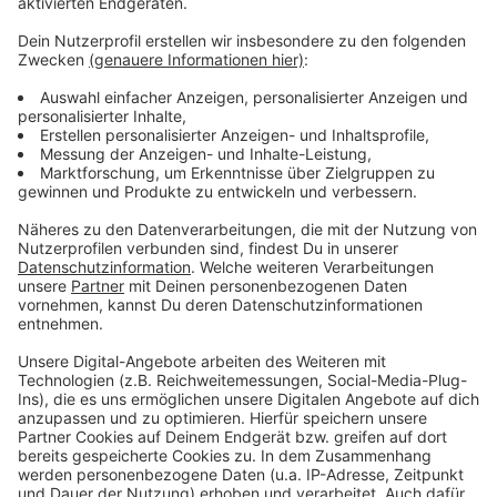
In Dülmen ist das zum Beispiel der Merfelder Grillplatz,
in Lüdinghausen der Park zwischen den Burgen und in
Nordkirchen der Bikertreff. Der ist jjetzt abgeriegelt,
weil sich hier am vergangenen Wochenende eine
Gruppe Motorradfahrer getroffen hatte. Die Gemeinde
Senden und auch andere Ordnungsämter im Kreis
haben vor allem über die Osterfeiertage ein
besonderes Auge darauf, dass es keine geselligen
Treffen rund um Osterfeuer gibt - die sind in diesem
Jahr über die Feiertage Tabu.
Anzeige