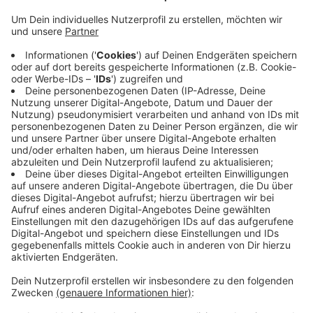
Heute geht es in Senden auf dem Parkplatz vor der
Steverhalle los. Die Gemeinde hat mit dem Betreiber
des Autokinos die große LED Leinwand dafür
aufgebaut. Hilfe kam dabei von der Freiwilligen
Feuerwehr. Die Leinwand ist drei Mal fünf Meter groß
und befindet sich weit oben auf einem Laster. So
haben Sie in Ihrem Auto die beste Sicht, egal wo Sie
parken. Bevor heute der erste Film läuft, überprüft das
Team nochmal die Technik. Dann kann es um 17 Uhr
auch schon losgehen. Für alle Filme gibt es noch
Karten - einzige Ausnahme: Der Film Knives Out heute
Abend ist ausverkauft. Tickets gibt es
HIER
Anzeige