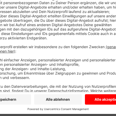
Stever komplett abgebrannt ist. Vor drei Jahren ha
Jugendlichen die Schutzhütte aufgebaut. Mit dem Zi
errichten. Mit der Beleuchtung, den gestalteten Gra
war die Hütte ein beliebter Treffpunkt. Ob und wie 
aktuell noch unklar. Die Gemeinde will das mit dem 
Jugendkonferenz besprechen.
Anzeige