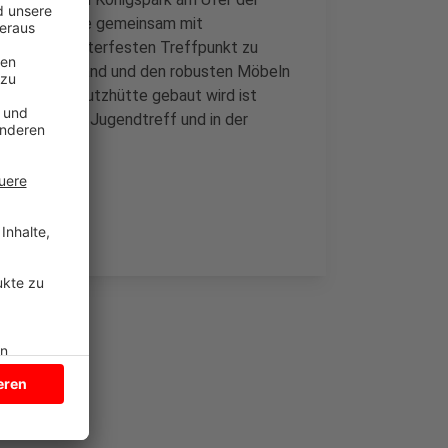
t die Gemeinde gemeinsam mit
el einen wetterfesten Treffpunkt zu
ffiti an der Wand und den robusten Möbeln
eine neue Schutzhütte gebaut wird ist
ökumenischen Jugendtreff und in der