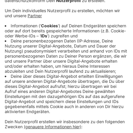
Anzeige
Das ist auch in Ordnung, wenn alle die strengen Regln
des Kontaktverbotes einhalten. Daran erinnert heute
Nachmittag die Gemeinde Senden. Eisdielen verkaufen
Eis zum Mitnehmen. Gemeinsames Eisessen ist aber
tabu. Auch auf dem Brunnenplatz in der Gemeinde.
Teams des Ordnungsamtes haben hier immer wieder
Grüppchen aufgelöst, das sind am Ende so viele
gewesen, dass die Kontroll-Teams den Platz
kurzerhand abgesperrt haben. Es gilt: Genießen Sie Ihr
Eis, aber höchstens zu zweit und nicht in der Nähe der
Eisdiele! Wann der Brunnenplatz in Senden wieder frei
ist, das steht jetzt noch nicht fest.
Anzeige