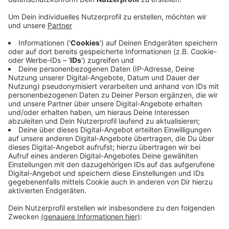
Um mit dem Online-Handel und den großen Ketten
mithalten zu können, müssen sich die kleineren Händler
in den Städten und Gemeinden ganz schön etwas
einfallen lassen. In Senden hat sich die
Wirtschaftsförderung jetzt mit ihnen
zusammengesetzt um mal über digitale Möglichkeiten
zu sprechen. Durch das City-Wlan und den lückenlosen
Glasfaserausbau im Ortskern ist eine gute Basis
gelegt. Ein digitaler Gutschein oder ein Online
Marktplatz mit Lieferservice würden sich anbieten. Die
Wirtschaftsförderung plant jetzt ein Modell zu
entwickeln und dann zu schauen, wie das bei den
Händlern ankommt.
Anzeige