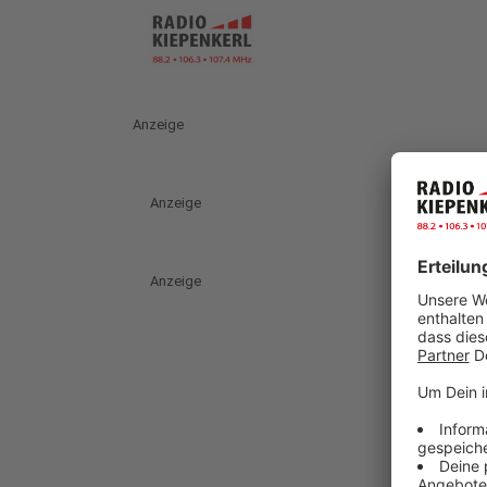
Anzeige
Anzeige
Anzeige