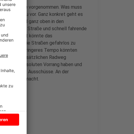
rtschaftswege vorgenommen. Was muss
r Umfrage dazu vor. Ganz konkret geht es
ehstraße. Und ganz oben in den
 Die schmale Straße und schnell fahrende
nkt. Mehr Licht könnte das
ichkeiten, die Straßen gefahrlos zu
erbote und geringeres Tempo könnten
n und einen zusätzlichen Radweg
nen Radler absoluten Vorrang haben und
ten jetzt die Ausschüsse. An der
schen mitgemacht.