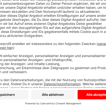
Deswegen hat sich die Gemeinde Senden einige Wi
hier passieren? Heute stellt sie die Ergebnisse eine
um den Huxburgweg, die Feuerstiege und die Alte Vi
Ergebnissen steht der Wunsch nach mehr Sicherheit.
Autos, die häufig überholen sind der größte Kritikpu
Sicherheitsgefühl erhöhen. Gewünscht sind auch Mögl
überqueren und Hinweisschilder. Auch Durchfahrtsv
helfen. Andere schlagen vor, die Straßen auszubaue
anzulegen. Oder Fahrradstraßen einzurichten, auf de
Autofahrer nur Tempo 30 fahren dürfen. Darüber bera
Umfrage der Gemeinde Senden haben über 500 Men
Anzeige