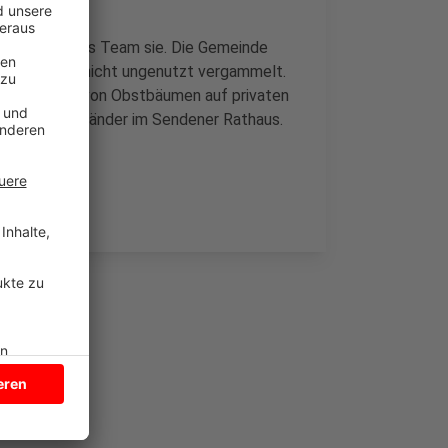
, erneuert das Team sie. Die Gemeinde
, damit Obst nicht ungenutzt vergammelt.
uch Besitzer von Obstbäumen auf privaten
 die gelben Bänder im Sendener Rathaus.